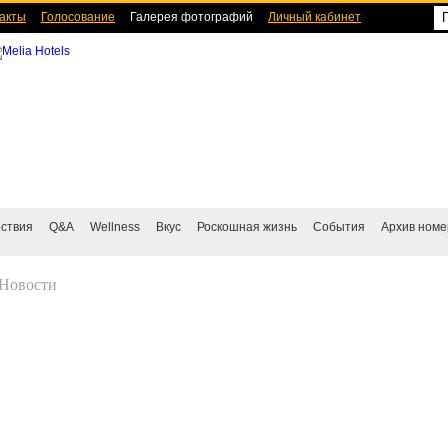
акты
Голосование
Галерея фотографий
Личный кабинет
ствия
Q&A
Wellness
Вкус
Роскошная жизнь
События
Архив номе
Новости